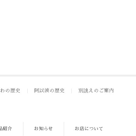
ちわの歴史
阿以波の歴史
別誂えのご案内
品紹介
お知らせ
お店について