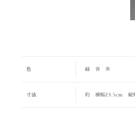
色
緑 青 茶
寸法
約 横幅23.5cm 縦