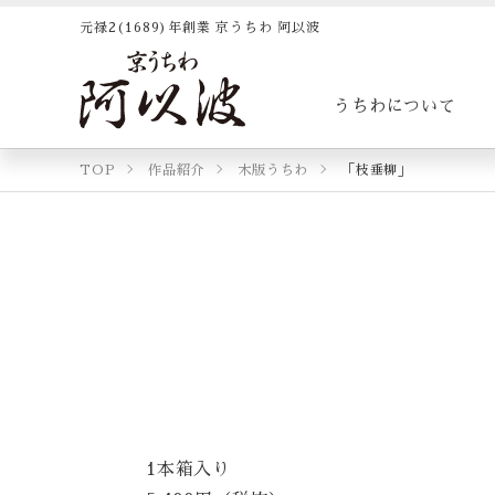
元禄2(1689)年創業 京うちわ 阿以波
うちわについて
TOP
作品紹介
木版うちわ
「枝垂柳」
1本箱入り