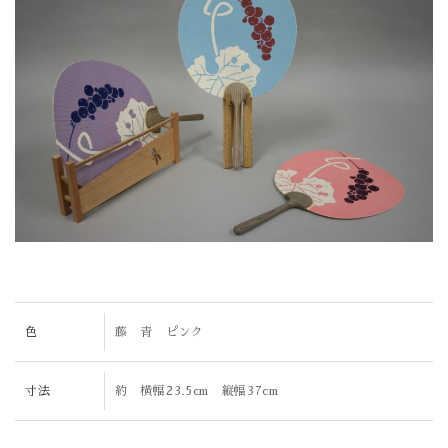
色
藤 青 ピンク
寸法
約 横幅23.5cm 縦幅37cm