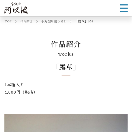
TOP
作品紹介
小丸型片透うちわ
「露草」106
作品紹介
works
「露草」
1本箱入り
4,000円（税抜）