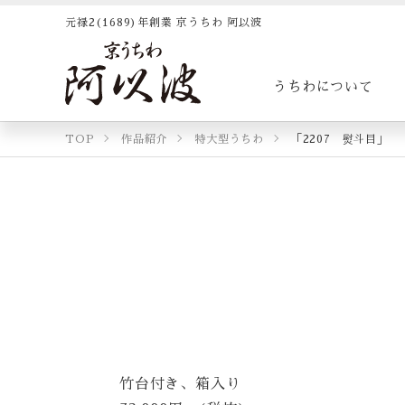
元禄2(1689)年創業 京うちわ 阿以波
うちわについて
TOP
作品紹介
特大型うちわ
「2207 熨斗目」
竹台付き、箱入り