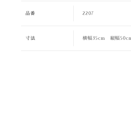
品番
2207
寸法
横幅35cm 縦幅50c